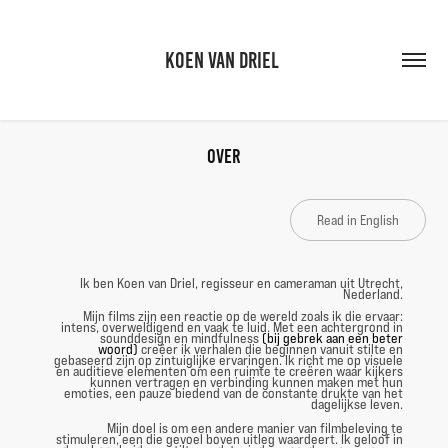
KOEN VAN DRIEL 
Over
Read in English
Ik ben Koen van Driel, regisseur en cameraman uit Utrecht,
Nederland.
Mijn films zijn een reactie op de wereld zoals ik die ervaar:
intens, overweldigend en vaak te luid. Met een achtergrond in
sounddesign en mindfulness
(bij gebrek aan een beter
woord)
creëer ik verhalen die beginnen vanuit stilte en
gebaseerd zijn op zintuiglijke ervaringen. Ik richt me op visuele
en auditieve elementen om een ruimte te creëren waar kijkers
kunnen vertragen en verbinding kunnen maken met hun
emoties, een pauze biedend van de constante drukte van het
dagelijkse leven.
Mijn doel is om een andere manier van filmbeleving te
stimuleren, een die gevoel boven uitleg waardeert. Ik geloof in