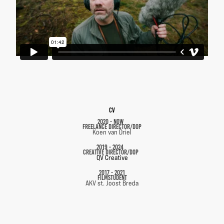
CV
2020 - Now
Freelance Director/DOP
Koen van Driel
2019 - 2024
Creative Director/DOP
QV Creative
2017 - 2021
FILMSTUDENT
AKV st. Joost Breda