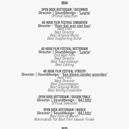
2024
Open doek Rotterdam | December
Director | Sounddesign - '
Luwte
'
Official Selection
48 Hour film festival Eindhoven
Director - '
Voor dat wat niet kan
'
Best Film
Best Director
Best Original Music
Best Supporting Actor
48 Hour film festival Rotterdam
Director | Sounddesign - '
Luwte
'
2nd Best Film
Best Director
Best Sounddesign
Best Editing
48 Hour film festival Utrecht
Director | Sounddesign - '
Een bloem zonder woorden
'
Best Film
Best Director
Best Sounddesign
Best Original Music
Best Acting Ensemble
Open doek Rotterdam | season finale
Director | Sounddesign - '
44.1 kHz
'
Official Selection
Open doek Rotterdam | March
Director | Sounddesign - '
44.1 kHz
'
Best Film of March
Nomination for Best Film season Finale
2023