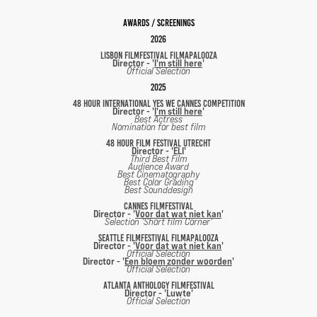
Awards / screenings
2026
Lisbon Filmfestival Filmapalooza
Director - '
I'm still here
'
Official Selection
2025
48 Hour International Yes we Cannes Competition
Director - '
I'm still here
'
Best Actress
Nomination for best film
48 Hour film festival Utrecht
Director - 'ELI'
Third Best Film
Audience Award
Best Cinematography
Best Color Grading
Best Sounddesign
Cannes Filmfestival
Director - '
Voor dat wat niet kan
'
Selection 'Short film Corner'
Seattle Filmfestival Filmapalooza
Director - '
Voor dat wat niet kan
'
Official Selection
Director - '
Een bloem zonder woorden
'
Official Selection
ATLANTA Anthology Filmfestival
Director - 'Luwte'
Official Selection